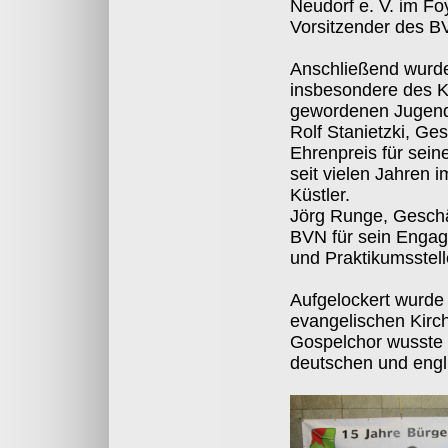
Neudorf e. V. im Fo
Vorsitzender des BV
Anschließend wurde
insbesondere des Ka
gewordenen Jugendl
Rolf Stanietzki, Ge
Ehrenpreis für sein
seit vielen Jahren 
Küstler.
Jörg Runge, Geschä
BVN für sein Engag
und Praktikumsstelle
Aufgelockert wurde
evangelischen Kirc
Gospelchor wusste 
deutschen und engl