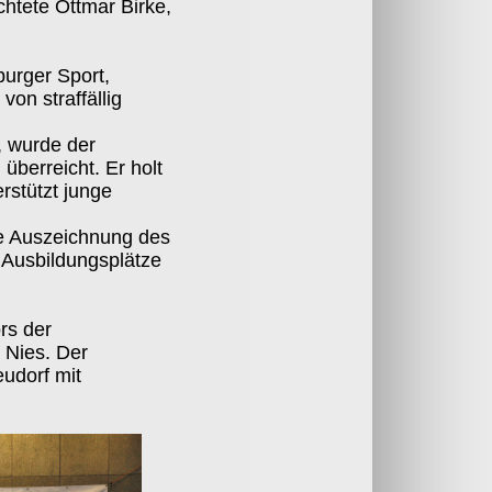
chtete Ottmar Birke,
urger Sport,
on straffällig
, wurde der
überreicht. Er holt
rstützt junge
ie Auszeichnung des
 Ausbildungsplätze
rs der
 Nies. Der
udorf mit