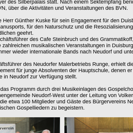
yer des Silberpalais statt. Nach einem Sektempfang beri
N, über die Aktivitäten und Veranstaltungen des BVN.
 Herr Günther Kuske für sein Engagement für den Duisb
nusports, für den Naturschutz und die Resozialisierung v
ichen geehrt.
schäftsführer des Cafe Steinbruch und des Grammatikoff
e zahlreichen musikalischen Veranstaltungen in Duisburg 
immer wieder internationale Bands nach Neudorf und unte
ftsführer des Neudorfer Malerbetriebs Runge, erhielt d
ement für junge Absolventen der Hauptschule, denen er
 in Neudorf zur Verfügung stellt.
 das Programm durch drei Musikeinlagen des Gospelcho
hengemeinde Neudorf-West unter der Leitung von Volker
die etwa 100 Mitglieder und Gäste des Bürgervereins Ne
ischen Gospelliedern zu begeistern.